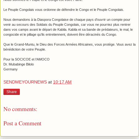
Le Peuple Congolais vous ordonne de défendre le Congo et le Peuple Congolais.
Nous demandons à la Diaspora Congolaise de chaque pays d'ouvrir un compte pour
venir au secours des Soldats du Peuple Congolais, car vous ne pourriez plus rentrer
dans vos camps avant le départ de Kabila. Kabila et sa bande de prédateurs, le mal, le
congocide et le pillage qu'ils entretiennent, doivent être déracinés du Congo.
Que le Grand-Muntu, le Dieu des Forces Armées Africaines, vous protège. Vous avez la
bénédiction de votre Peuple.
Pour la SOCICOE et l'AMOCO
Dr. Mubabinge Bilolo
Germany
SENDMEYOURNEWS
at
10:17 AM
Share
No comments:
Post a Comment