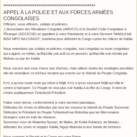
**************************************************
APPEL À LA POLICE ET AUX FORCES ARMÉES
CONGOLAISES
Officiers, sous-officiers, soldats et policiers,
L'Association des Moralistes Congolais (AMOCO) et la Société Civile Congolaise à
l'Étranger (SOCICOE) en appellent à votre Patriotisme et à votre Serment "MAKILA NA
BISO MPO NA CONGO", botelema pour défendre le Congo contre les milices de Kabila.
Nous entendons par soldats et policiers congolais, tout congolais ou toute congolaise
qui a appris ce métier, qu'il/qu'elle soit actif ou en pension; qu'il/qu'elle soit retraité par
Mobutu ou par les Kabila.
Nous savons que vous n'avez pas d'armes, mais utilisez toutes les stratégies possibles
afin de neutraliser ce tricheur insolent qui crache sur la Volonté du Peuple Congolais.
Il n'y a qu'une seule route qui mène à Ndjili. Il n'y a qu'un seul pont Ndjili qui rélie le
centre à l'aéroport. Ce Peuple ne veut plus voir Kabila à la tête du Congo. Il vient de
choisir publiquement Tshisekedi Président.
Faites votre devoir, conformément à votre serment patriotique,
Défendez les Urnes et défendez par tous les moyens la Volonté du Peuple Souverain
Défendez le Président du Peuple Tshisekedi wa Mulumba que les Mercenaires
étrangers sont en train de ménacer.
Souvenez-vous de Mulamba Nyunyi, de Mpika, de Kudia-Kubanza, de Mwepu, ...
défendez les urnes et stoppez Kabila, Ngoyi Mulunda et leur bande de tricheurs.
Nous sommes le Peuple et le Congo est votre Patrie.